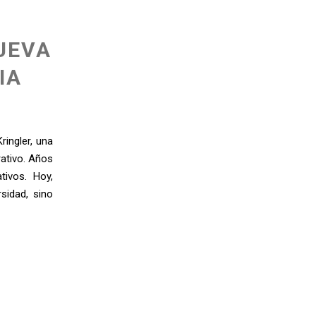
UEVA
IA
ringler, una
rativo. Años
tivos. Hoy,
sidad, sino