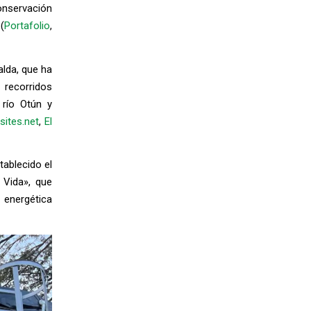
nservación
(
Portafolio
,
lda, que ha
recorridos
 río Otún y
ites.net
,
El
tablecido el
 Vida», que
 energética