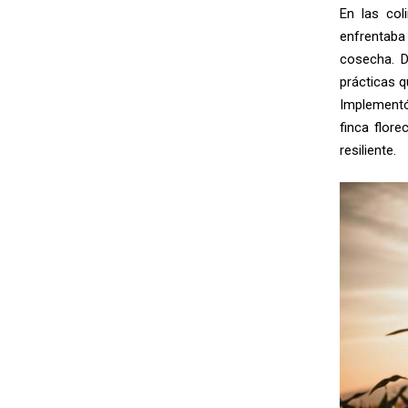
En las col
enfrentaba
cosecha. De
prácticas q
Implementó
finca flor
resiliente.