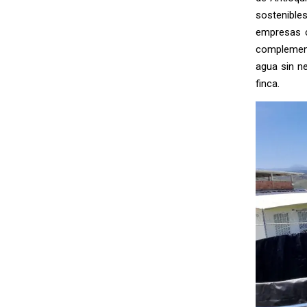
sostenible
empresas 
complementa
agua sin n
finca.