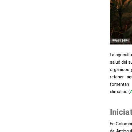
La agricult
salud del s
orgánicos y
retener ag
fomentan 
climático.(
Inici
En Colombi
de Antioqu