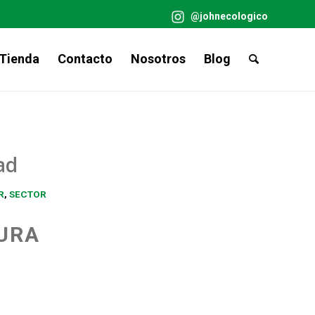
@johnecologico
Tienda
Contacto
Nosotros
Blog
ad
R
,
SECTOR
TURA