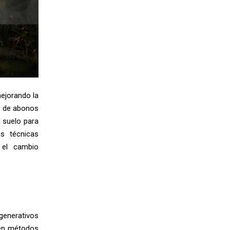
mejorando la
so de abonos
l suelo para
as técnicas
 el cambio
generativos
 en métodos