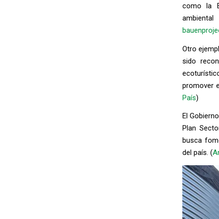
como la E
ambiental
bauenproje
Otro ejemp
sido reco
ecoturísti
promover el
País
)
El Gobierno
Plan Secto
busca fome
del país. (
A