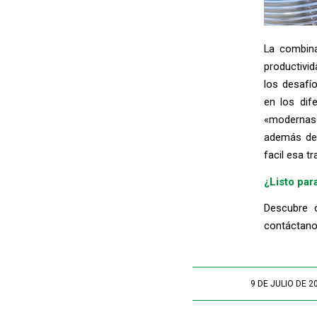
La combina
productivid
los desafí
en los dif
«modernas»
además de 
facil esa t
¿Listo par
Descubre 
contáctano
9 DE JULIO DE 2
/