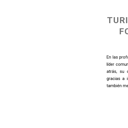
TUR
F
En las prof
líder comun
atrás, su 
gracias a 
también mej