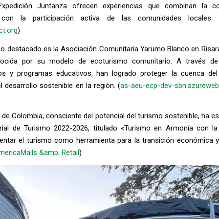
xpedición Juntanza ofrecen experiencias que combinan la co
 con la participación activa de las comunidades locales. 
ct.org
)
lo destacado es la Asociación Comunitaria Yarumo Blanco en Risara
nocida por su modelo de ecoturismo comunitario. A través de 
cos y programas educativos, han logrado proteger la cuenca del
 desarrollo sostenible en la región. (
as-aeu-ecp-dev-sbn.azurewebs
 de Colombia, consciente del potencial del turismo sostenible, ha es
rial de Turismo 2022-2026, titulado «Turismo en Armonía con la
ntar el turismo como herramienta para la transición económica y
mericaMalls &amp; Retail
)