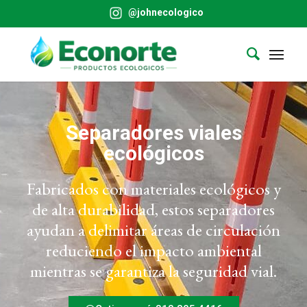
@johnecologico
Separadores viales
ecológicos
Fabricados con materiales ecológicos y
de alta durabilidad, estos separadores
ayudan a delimitar áreas de circulación
reduciendo el impacto ambiental
mientras se garantiza la seguridad vial.