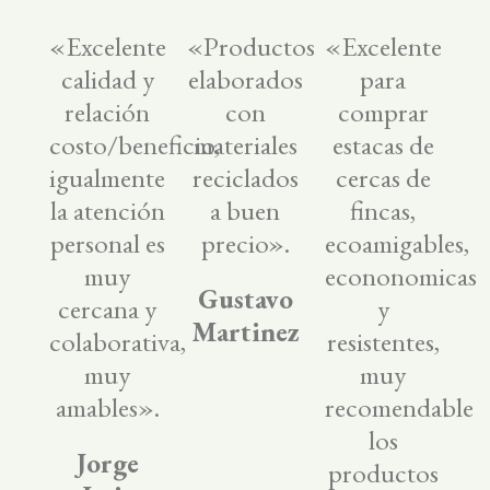
«Excelente
«Productos
«Excelente
calidad y
elaborados
para
relación
con
comprar
costo/beneficio,
materiales
estacas de
igualmente
reciclados
cercas de
la atención
a buen
fincas,
personal es
precio».
ecoamigables,
muy
econonomicas
Gustavo
cercana y
y
Martinez
colaborativa,
resistentes,
muy
muy
amables».
recomendable
los
Jorge
productos