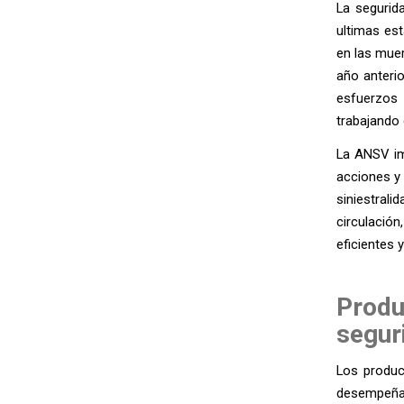
La segurid
ultimas es
en las muer
año anterio
esfuerzos 
trabajando 
La ANSV im
acciones y 
siniestral
circulación
eficientes 
Prod
segur
Los produc
desempeñan