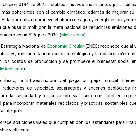
esolución 0194 de 2025 establece nuevos lineamientos para edific
 más coherentes con el cambio climático, además de mejorar su e
. Esta normativa promueve el ahorro de agua y energía en proyecto
ya que busa cumplir con la meta nacional de reducir las emisiones 
rnadero en un 51% para 2030. (
Minvivienda
)
 Estrategia Nacional de
Economía Circular
(ENEC) reconoce que al va
turales, mediante la innovación tecnológica y la colaboración ent
n los costos de producción y se promueve el bienestar social en
inAmbiente
)
ntexto, la infraestructura vial juega un papel crucial. Ele
s, reductores de velocidad, separadores y andenes ecológicos 
para la seguridad y organización vial, sino que también repr
 para incorporar materiales reciclados y prácticas sostenibles qu
as del país.
frece soluciones viales que cumplen con los estándares para una 
ble y eficiente: