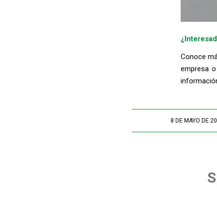
¿Interesad
Conoce más
empresa o
informació
8 DE MAYO DE 2
/
S