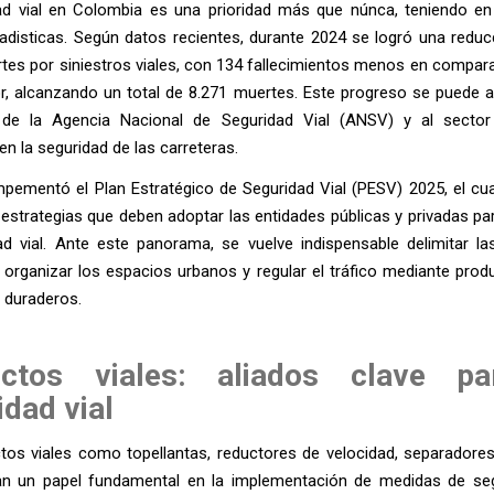
ad vial en Colombia es una prioridad más que núnca, teniendo en
tadisticas. Según datos recientes, durante 2024 se logró una reduc
tes por siniestros viales, con 134 fallecimientos menos en compar
r, alcanzando un total de 8.271 muertes. Este progreso se puede at
de la Agencia Nacional de Seguridad Vial (ANSV) y al sector
en la seguridad de las carreteras.
pementó el Plan Estratégico de Seguridad Vial (PESV) 2025, el cua
estrategias que deben adoptar las entidades públicas y privadas par
idad vial. Ante este panorama, se vuelve indispensable delimitar l
, organizar los espacios urbanos y regular el tráfico mediante prod
y duraderos.
uctos viales: aliados clave pa
idad vial
tos viales como topellantas, reductores de velocidad, separadore
 un papel fundamental en la implementación de medidas de segu