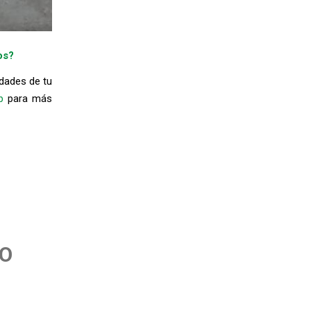
os?
dades de tu
b
para más
TO