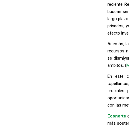
reciente R
buscan ser
largo plazo
privados, 
efecto inve
Además, la
recursos na
se dismiye
ambitos. (
M
En este co
topellanta
cruciales 
oportunidad
con las met
Econorte
o
más sosteni