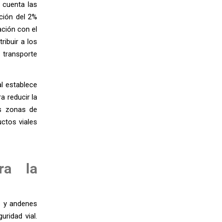
 cuenta las
ción del 2%
ación con el
ribuir a los
 transporte
l establece
a reducir la
as zonas de
uctos viales
ra la
s y andenes
ridad vial.