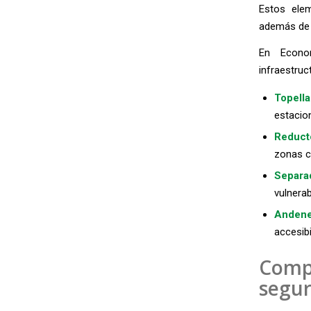
Estos elem
además de p
En Econor
infraestruct
Topella
estacion
Reduct
zonas c
Separa
vulnerab
Andene
accesibi
Comp
segur