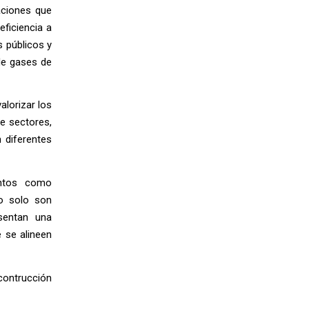
aciones que
ficiencia a
s públicos y
de gases de
lorizar los
re sectores,
 diferentes
mentos como
no solo son
esentan una
e se alineen
contrucción