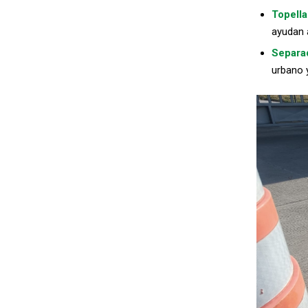
Topell
ayudan a
Separa
urbano y