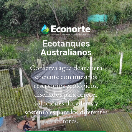
Ecotanques
Australianos
Conserva agua de manera
eficiente con nuestros
reservorios ecológicos,
diseñados para ofrecer
soluciones duraderas y
sostenibles para los diferentes
sectores.