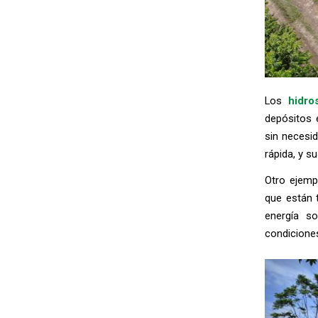
Los
hidros
depósitos e
sin necesi
rápida, y s
Otro ejemp
que están 
energía s
condiciones