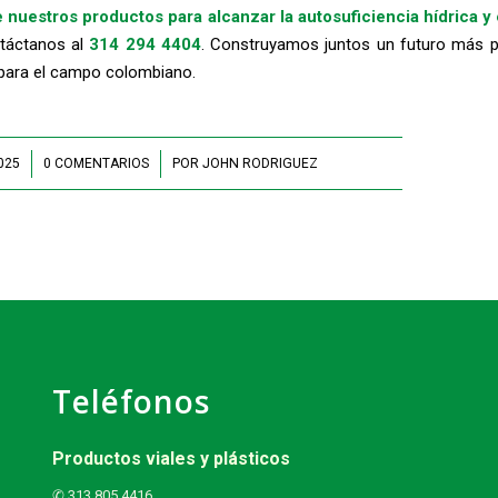
nuestros productos para alcanzar la autosuficiencia hídrica y
táctanos al
314 294 4404
. Construyamos juntos un futuro más p
 para el campo colombiano.
025
0 COMENTARIOS
/
POR
JOHN RODRIGUEZ
Teléfonos
Productos viales y plásticos
✆ 313 805 4416