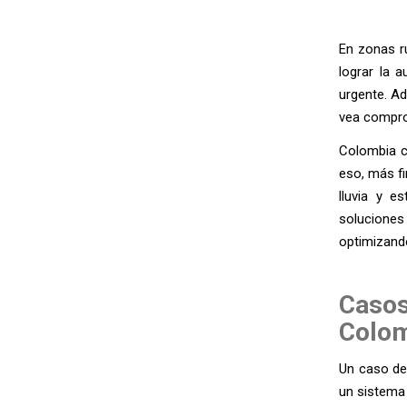
En zonas r
lograr la 
urgente. Ad
vea compro
Colombia cu
eso, más f
lluvia y 
solucione
optimizand
Casos
Colo
Un caso de
un sistema