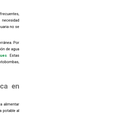
frecuentes,
a necesidad
cuaria no se
erránea. Por
ión de agua
ques
.
Estas
otobombas,
ica en
a alimentar
 potable al