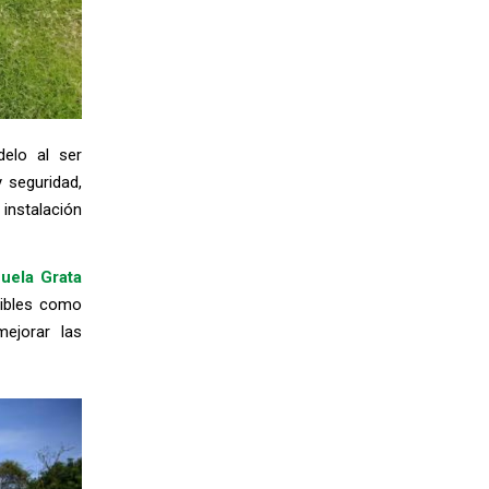
elo al ser
y seguridad,
instalación
uela Grata
nibles como
ejorar las