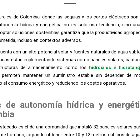
urales de Colombia, donde las sequías y los cortes eléctricos son 
autonomía hídrica y energética no es solo una tendencia, sino un
optar soluciones sostenibles garantiza que la productividad agrope
metida, incluso en contextos adversos.
enta con un alto potencial solar y fuentes naturales de agua subt
incas están implementando sistemas como paneles solares, captac
estructuras de almacenamiento como los
hidrosilos
e
hidrotan
s permiten mantener un suministro estable sin depender de m
o el consumo energético y reduciendo los costos operativos.
 de autonomía hídrica y energét
mbia
stacado es el de una comunidad que instaló 32 paneles solares par
 de bombeo, logrando obtener entre 10 y 12 metros cúbicos de agua