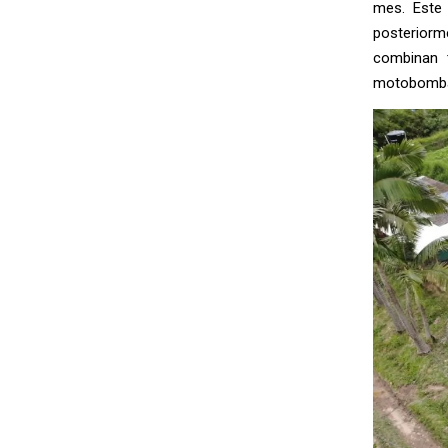
mes. Este 
posteriorme
combinan t
motobomba