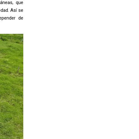
ráneas, que
edad. Así se
depender de