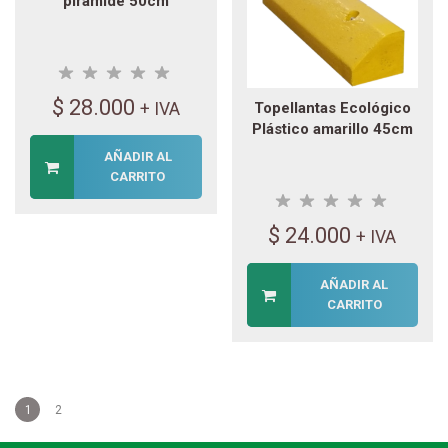
pirámide 50cm
$
28.000
+ IVA
Topellantas Ecológico
Plástico amarillo 45cm
AÑADIR AL
CARRITO
$
24.000
+ IVA
AÑADIR AL
CARRITO
1
2