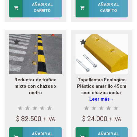
AÑADIR AL
AÑADIR AL
CARRITO
CARRITO
Reductor de tráfico
Topellantas Ecológico
mixto con chazos x
Plástico amarillo 45cm
metro
con chazos inclui
Leer más→
$
82.500
$
24.000
+ IVA
+ IVA
AÑADIR AL
AÑADIR AL