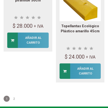
pirámide 50cm
$
28.000
+ IVA
Topellantas Ecológico
Plástico amarillo 45cm
AÑADIR AL
CARRITO
$
24.000
+ IVA
AÑADIR AL
CARRITO
1
2