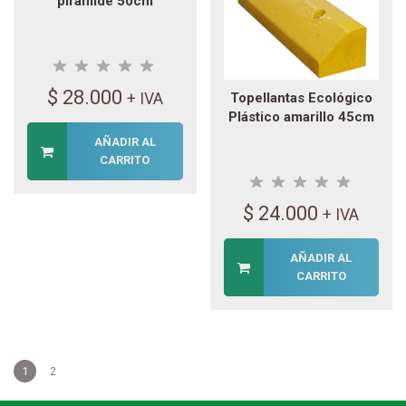
pirámide 50cm
$
28.000
+ IVA
Topellantas Ecológico
Plástico amarillo 45cm
AÑADIR AL
CARRITO
$
24.000
+ IVA
AÑADIR AL
CARRITO
1
2