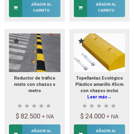
AÑADIR AL
AÑADIR AL
CARRITO
CARRITO
Reductor de tráfico
Topellantas Ecológico
mixto con chazos x
Plástico amarillo 45cm
metro
con chazos inclui
Leer más→
$
82.500
$
24.000
+ IVA
+ IVA
AÑADIR AL
AÑADIR AL