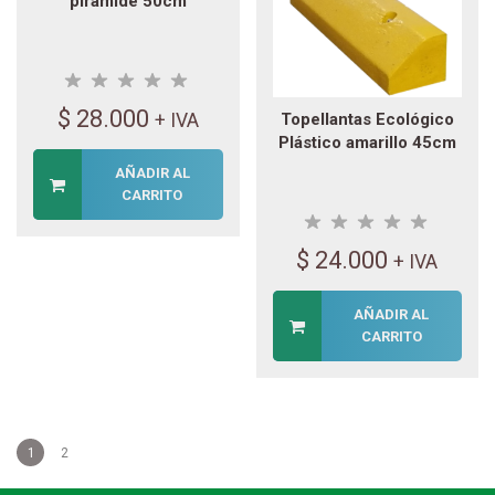
pirámide 50cm
$
28.000
+ IVA
Topellantas Ecológico
Plástico amarillo 45cm
AÑADIR AL
CARRITO
$
24.000
+ IVA
AÑADIR AL
CARRITO
1
2