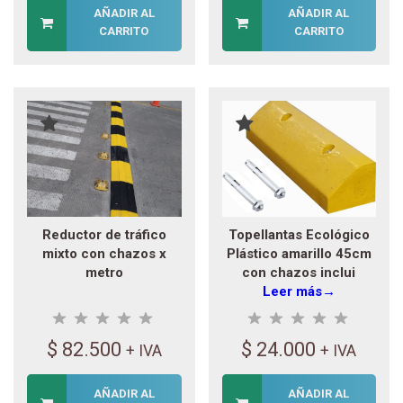
AÑADIR AL
AÑADIR AL
CARRITO
CARRITO
Reductor de tráfico
Topellantas Ecológico
mixto con chazos x
Plástico amarillo 45cm
metro
con chazos inclui
Leer más→
$
82.500
$
24.000
+ IVA
+ IVA
AÑADIR AL
AÑADIR AL