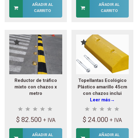
AÑADIR AL
AÑADIR AL
CARRITO
CARRITO
Reductor de tráfico
Topellantas Ecológico
mixto con chazos x
Plástico amarillo 45cm
metro
con chazos inclui
Leer más→
$
82.500
$
24.000
+ IVA
+ IVA
AÑADIR AL
AÑADIR AL