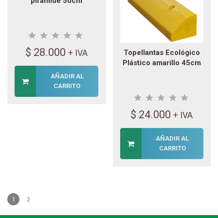
pirámide 50cm
$
28.000
+ IVA
Topellantas Ecológico
Plástico amarillo 45cm
AÑADIR AL
CARRITO
$
24.000
+ IVA
AÑADIR AL
CARRITO
1
2